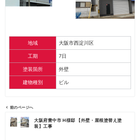
地域
大阪市西淀川区
工期
7日
塗装箇所
外壁
建物種別
ビル
前のページへ
投
大阪府豊中市 H様邸 【外壁・屋根塗替え塗
稿
装】工事
ナ
ビ