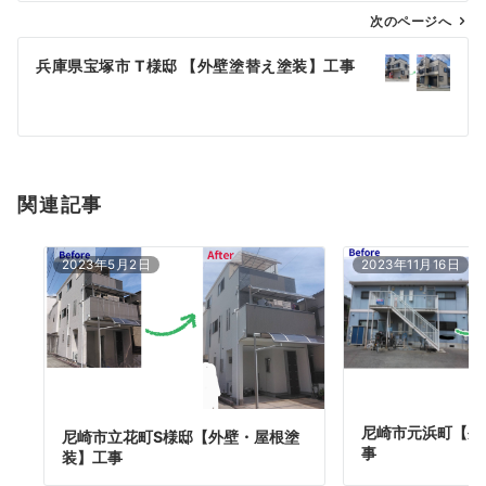
ゲ
次のページへ
ー
兵庫県宝塚市 T様邸 【外壁塗替え塗装】工事
シ
ョ
ン
関連記事
2023年5月2日
2023年11月16日
尼崎市元浜町【外
尼崎市立花町S様邸【外壁・屋根塗
事
装】工事